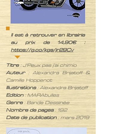
Il est à retrouver en librairie
au prix de 14,90€ :
https://g.co/kgs/jr29Cv
Titre
: J'Peux pas j'ai chimio
Auteur
:
Alexandra Brijatoff
&
Camille Hoppenot
Illustrations
:
Alexandra Brijatoff
Edition
: MARAbulles
Genre
: Bande Dessinée
Nombre de pages
: 192
Date de publication
: mars 2019