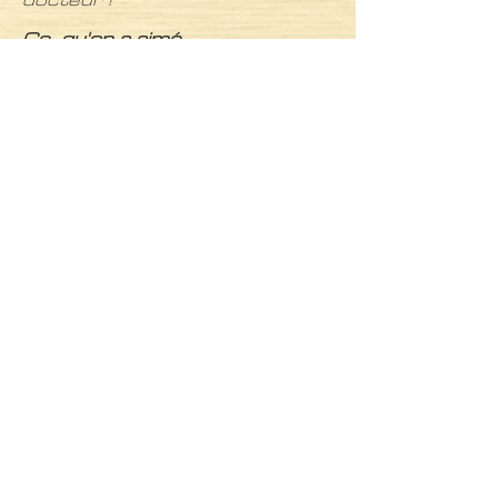
docteur !"
Ce qu'on a aimé
- C'est une histoire qui se veut
positive malgré les moments de
doute ou de souffrance.
- Les captures des instants de
vie sont vrais et résonnent
pour les patients/familles
concernés.
- Cela permet de dédramatiser
et d'apprivoiser ce mot qui fait
si peur.
Pourquoi on le recommande
- Cette BD va parler aux
malades ainsi qu'aux familles et
amis.
- Elle permet aussi de mieux