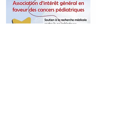
Voler avec lui
"Ne soyons pas tristes, parlons des cancers
pédiatriques !"
voleraveclui@gmail.com
© 2021 par Association Voler avec lui.