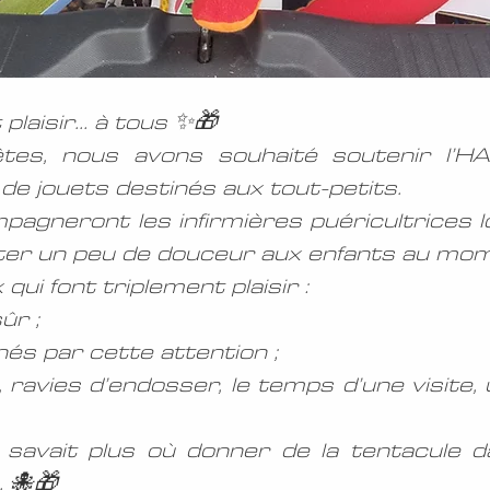
plaisir… à tous ✨🎁
êtes, nous avons souhaité soutenir l’H
 de jouets destinés aux tout-petits.
gneront les infirmières puéricultrices lo
orter un peu de douceur aux enfants au mo
ui font triplement plaisir :
ûr ;
hés par cette attention ;
, ravies d’endosser, le temps d’une visite,
savait plus où donner de la tentacule d
… 🐙🎁