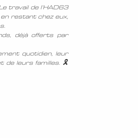
 Le travail de l’HAD63
t en restant chez eux,
s.
ds, déjà offerts par
ent quotidien, leur
e leurs familles. 🎗️