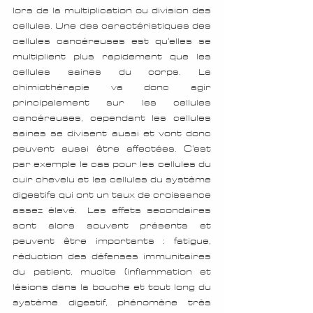
lors de la multiplication ou division des 
cellules. Une des caractéristiques des 
cellules cancéreuses est qu'elles se 
multiplient plus rapidement que les 
cellules saines du corps. La 
chimiothérapie va donc agir 
principalement sur les cellules 
cancéreuses, cependant les cellules 
saines se divisent aussi et vont donc 
peuvent aussi être affectées. C'est 
par exemple le cas pour les cellules du 
cuir chevelu et les cellules du système 
digestifs qui ont un taux de croissance 
assez élevé.  Les effets secondaires 
sont alors souvent présents et 
peuvent être importants : fatigue, 
réduction des défenses immunitaires 
du patient, mucite (inflammation et 
lésions dans la bouche et tout long du 
système digestif, phénomène très 