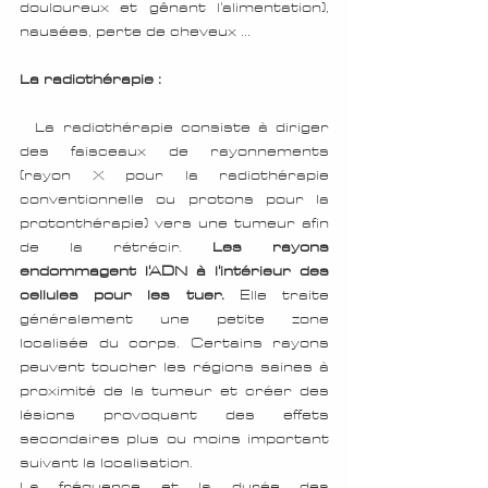
douloureux et gênant l'alimentation), 
nausées, perte de cheveux ...
La radiothérapie :
La radiothérapie consiste à diriger 
des faisceaux de rayonnements 
(rayon X pour la radiothérapie 
conventionnelle ou protons pour la 
protonthérapie) vers une tumeur afin 
de la rétrécir. 
Les rayons 
endommagent l'ADN à l'intérieur des 
cellules pour les tuer.
 Elle traite 
généralement une petite zone 
localisée du corps. Certains rayons 
peuvent toucher les régions saines à 
proximité de la tumeur et créer des 
lésions provoquant des effets 
secondaires plus ou moins important 
suivant la localisation.
La fréquence et la durée des 