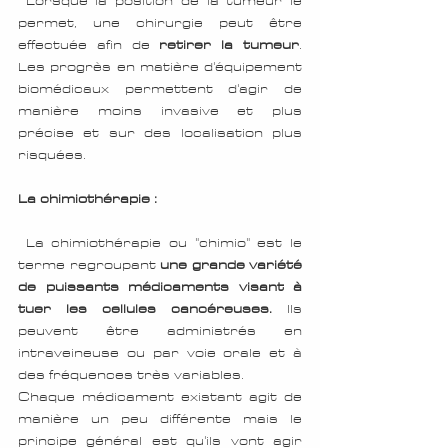
 Lorsque la position de la tumeur le 
permet, une chirurgie peut être 
effectuée afin de 
retirer la tumeur
. 
Les progrès en matière d'équipement 
biomédicaux permettent d'agir de 
manière moins invasive et plus 
précise et sur des localisation plus 
risquées.
La chimiothérapie : 
 La chimiothérapie ou "chimio" est le 
terme regroupant 
une grande variété 
de puissants médicaments visant à 
tuer les cellules cancéreuses.
 Ils 
peuvent être administrés en 
intraveineuse ou par voie orale et à 
des fréquences très variables. 
Chaque médicament existant agit de 
manière un peu différente mais le 
principe général est qu'ils vont agir 