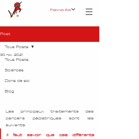
Faire un don
Post
Tous Posts
30 nov. 2021
Tous Posts
Sciences
Dons de soi
Blog
Les principaux traitements des 
cancers pédiatriques sont les 
suivants. 
Il faut savoir que ces différents 