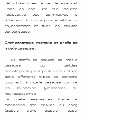
rétinoblastomes (cancer de la rétine). 
Dans ce cas, une mini source 
radioactive est administrée à 
l’intérieur du corps pour émettre un 
rayonnement et tuer les cellules 
cancéreuses.
Chimiothérapie intensive et greffe de 
moelle osseuse :
La greffe de cellules de moelle 
osseuse (ou cellules 
hématopoïétiques) peut être utilisée 
dans différents types de cancers 
touchant la moelle osseuse comme 
les leucémies, lymphomes ou 
neuroblastomes.
La moelle osseuse est l'usine de 
fabrication des cellules du sang 
(globule blanc, globule rouge, 