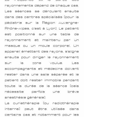
rayonnements dépend de chaque cas. 
Les séances se déroulent ensuite 
dans des centres spécialisés (pour la 
pédiatrie sur la Région Auvergne-
Rhône-Alpes, c'est à Lyon). Le patient 
est positionné sur une table de 
rayonnement et maintenu par un 
masque ou un moule corporel. Un 
appareil émettant des rayons, s'aligne 
ensuite pour diriger le rayonnement 
sur la zone voulue. Les 
accompagnants et médecins doivent 
rester dans une salle séparée et le 
patient doit rester immobile pendant 
toute la durée de la séance (cela 
nécessite parfois une brève 
anesthésie générale).
La curiethérapie (ou radiothérapie 
interne) peut être utilisée dans 
certains cas et notamment pour les 